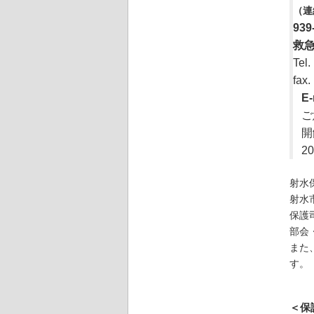
（連
93
救
Te
fa
E
ご
開
2
射水
射水
保護
部会
また
す。
＜保