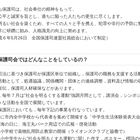
ち保護司は、社会奉仕の精神をもって、
公平と誠実を旨とし、過ちに陥った人たちの更生に尽くします。
明るい社会を築くため、すべての人々と手を携え、犯罪や非行の予防に
常に研鑽に励み、人格識見の向上に努めます。
成６年5月26日 全国保護司連盟社員総会において制定）
保護司会ではどんなことをしているの？
司法に基づき保護司が保護区単位で組織し，保護司の職務を支援する活
活動として，処遇協議，関係機関・団体との連絡調整，資料及び情報の
宣伝，保護司人材確保などがあります。
，毎年７月は"社会を明るくする運動"強調月間として，講演会，シンポ
々な活動を全国で展開しています。
保護区においても，毎年下記の事業を行なっています。
月に市内全中学校から代表者を集めて開催する「中学生生活体験発表大
月海の日に、海王丸パーク周辺での広報・啓発活動
内小学校で薬物乱用防止教室の開催（ライオンズクラブと協働で）
内小中学生から"社会を明るくする運動"に関した作文，ポスター，標語