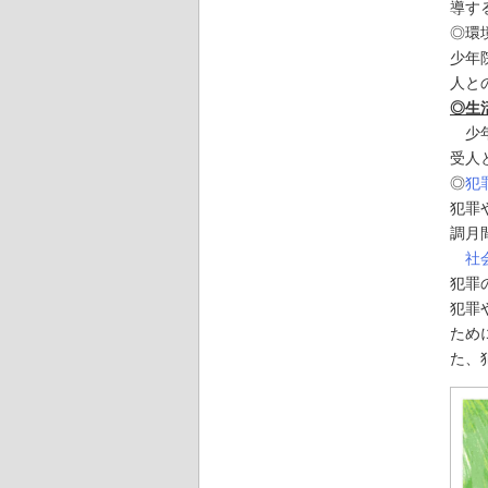
導す
◎環
少年
人と
◎生
少年
受人
◎
犯
犯罪
調月
社
犯罪
犯罪
ため
た、