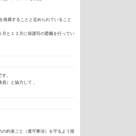
者を推薦することと定められていること
５月と１２月に保護司の委嘱を行ってい
です。
務員）と協力して，
めの約束ごと（遵守事項）を守るよう指