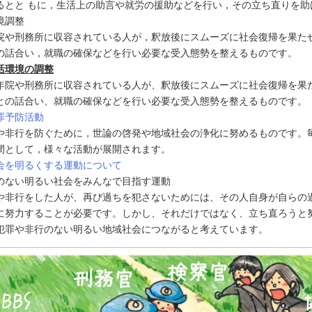
るとと もに，生活上の助言や就労の援助などを行い，その立ち直りを助
境調整
院や刑務所に収容されている人が，釈放後にスムーズに社会復帰を果た
の話合い，就職の確保などを行い必要な受入態勢を整えるものです。
活環境の調整
院や刑務所に収容されている人が、釈放後にスムーズに社会復帰を果
との話合い、就職の確保などを行い必要な受入態勢を整えるものです。
罪予防活動
や非行を防ぐために，世論の啓発や地域社会の浄化に努めるものです。毎
間として，様々な活動が展開されます。
会を明るくする運動について
のない明るい社会をみんなで目指す運動
や非行をした人が、再び過ちを犯さないためには、その人自身が自らの
に努力することが必要です。しかし、それだけではなく、立ち直ろうと
犯罪や非行のない明るい地域社会につながると考えています。