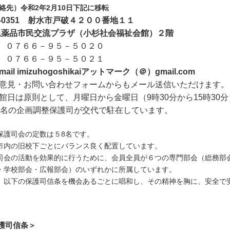
絡先）令和2年2月10日下記に移転
9-0351 射水市戸破４２００番地１１
急薬品市民交流プラザ（小杉社会福祉会館）２階
l. ０７６６－９５－５０２０
x. ０７６６－９５－５０２１
-mail imizuhogoshikaiアットマーク（＠）gmail.com
意見・お問い合わせフォームからもメール送信いただけます。
館日は原則として、月曜日から金曜日（9時30分から15時30分
0名の企画調整保護司が交代で駐在しています。
保護司会の定数は５8名です。
市内の旧校下ごとにバランス良く配置しています。
司会の活動を効果的に行うために、会員全員が６つの専門部会（総務部
・学校部会・広報部会）のいずれかに所属しています。
、以下の保護司信条を機会あるごとに唱和し、その精神を胸に、安全で
護司信条＞