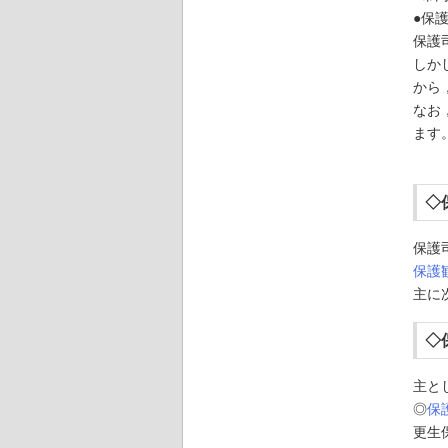
●保
保護
しか
から
なお
ます
◇
保護
保護
主に
◇
主と
◎
保
更生