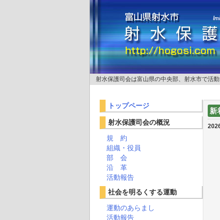
射水保護司会は富山県の中央部、射水市で活動
トップページ
新
射水保護司会の概況
2026
規 約
組織・役員
部 会
沿 革
活動報告
社会を明るくする運動
運動のあらまし
活動報告