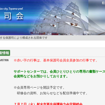
する保護司により構成される団体です
着情報
※赤い字の行事は、基本保護司会員全員参加の行事です。
/07/06
サポートセンターでは、会員ひとりひとりの専用の書類ケー
会資料などをお預かりしております。
※会員専用ページを開設予定です。
研修会の資料、お知らせなどを配信準備中です。
７月７日（火）射水市更生保護協力会定期総会