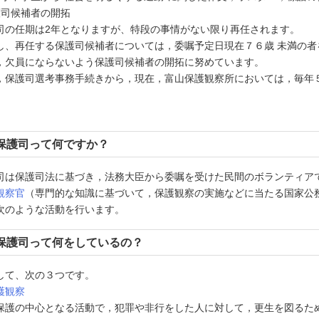
護司候補者の開拓
司の任期は2年となりますが、特段の事情がない限り再任されます。
し、再任する保護司候補者については，委嘱予定日現在７６歳 未満の
，欠員にならないよう保護司候補者の開拓に努めています。
，保護司選考事務手続きから，現在，富山保護観察所においては，毎年
。
保護司って何ですか？
司は保護司法に基づき，法務大臣から委嘱を受けた民間のボランティア
観察官
（専門的な知識に基づいて，保護観察の実施などに当たる国家公
次のような活動を行います。
保護司って何をしているの？
して、次の３つです。
護観察
保護の中心となる活動で，犯罪や非行をした人に対して，更生を図るた