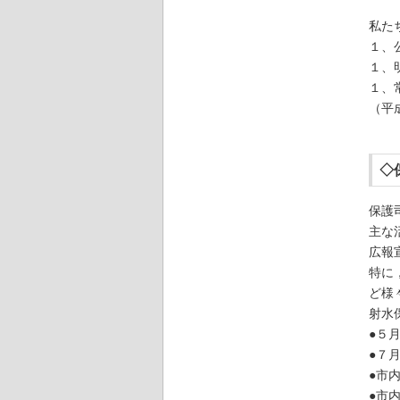
私た
１、
１、
１、
（平
◇
保護
主な
広報
特に
ど様
射水
●５
●７
●市
●市