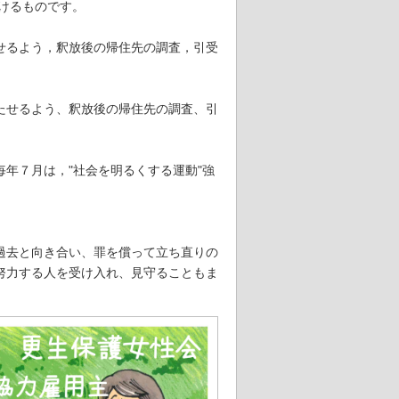
けるものです。
せるよう，釈放後の帰住先の調査，引受
たせるよう、釈放後の帰住先の調査、引
年７月は，"社会を明るくする運動"強
過去と向き合い、罪を償って立ち直りの
努力する人を受け入れ、見守ることもま