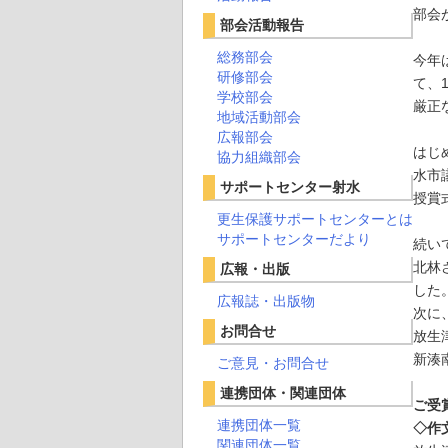
部会
部会活動報告
総務部会
今年
研修部会
て、
学校部会
厳正
地域活動部会
広報部会
はじ
協力組織部会
水市
サポートセンター射水
授賞
更生保護サポートセンターとは
サポートセンターだより
続い
北林
広報・出版
した
広報誌・出版物
次に
お問合せ
放生
新湊
ご意見・お問合せ
連携団体・関連団体
ご受
連携団体一覧
◇作
関連団体一覧