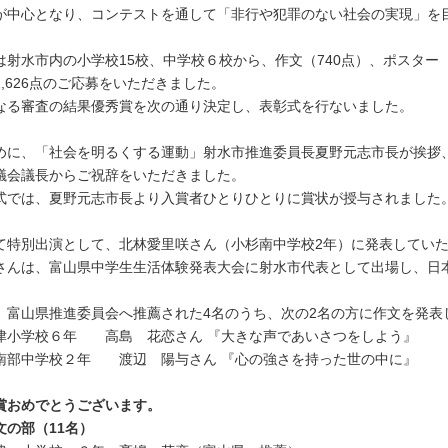
が中心となり、コンテストを通して「非行や犯罪のない社会の実現」を
は射水市内の小学校15校、中学校６校から、作文（740点）、ポスター（
1,626点のご応募をいただきました。
なる審査の結果優秀賞を次の通り決定し、表彰式を行ないました。
めに、「社会を明るくする運動」射水市推進委員長夏野元志市長が挨拶
議会議長からご祝辞をいただきました。
式では、夏野元志市長より入賞者ひとりひとりに賞状が授与されました
て特別出演として、北林愛里咲さん（小杉南中学校2年）に発表してい
さんは、富山県中学生生活体験発表大会に射水市代表として出場し、日
。
、富山県推進委員会へ推薦された4名のうち、次の2名の方に作文を発表
津小学校６年 高島 花恋さん 『大きな声であいさつをしよう』
南部中学校２年 渡辺 陽与さん 『心の強さを持った世の中に』
賞おめでとうございます。
文の部（11名）