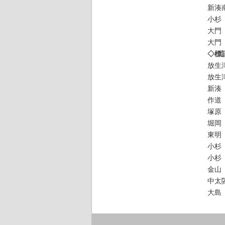
新湊
小杉
大門
大門
◇標
放生
放生
新湊
作道
塚原
堀岡
東明
小杉
小杉
金山
中太
大島