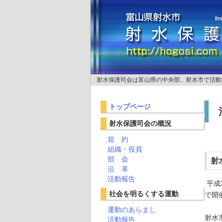
射水保護司会は富山県の中央部、射水市で活動
トップページ
射水保護司会の概況
規 約
組織・役員
部 会
射
沿 革
活動報告
平成
社会を明るくする運動
で開
運動のあらまし
射水
活動報告