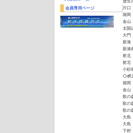
放生
片口
会員専用ページ
堀岡
金山
太閤
大門
新湊
新湊
射北
射北
小杉
◇ポ
堀岡
金山
歌の
歌の
歌の
大島
大島
下村