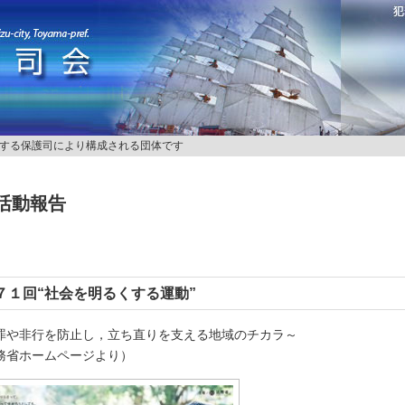
する保護司により構成される団体です
活動報告
７１回“社会を明るくする運動”
罪や非行を防止し，立ち直りを支える地域のチカラ～
務省ホームページより）