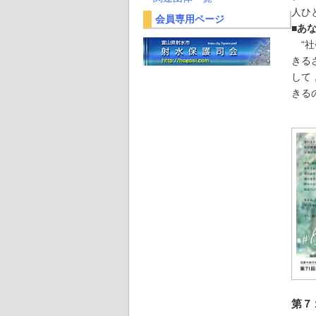
人ひ
会員専用ページ
■あ
“社
きる
して
きる
第７