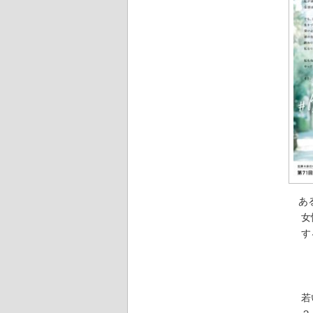
ある
女性
する
－久
－元
－ど
若い