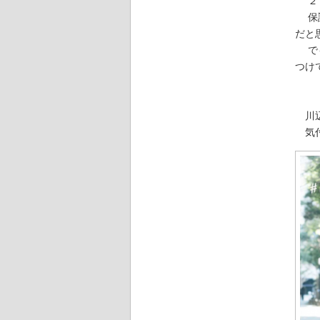
２０
保護
だと
でも
つけ
川
気付