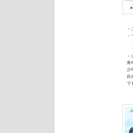
－
－う
この
でも
－じ
青年
少年
自分
でも