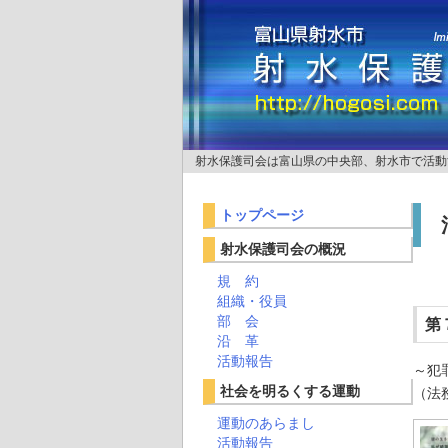
射水保護司会は富山県の中央部、射水市で活動
トップページ
射水保護司会の概況
規 約
組織・役員
部 会
第
沿 革
活動報告
～犯
社会を明るくする運動
（法
運動のあらまし
活動報告