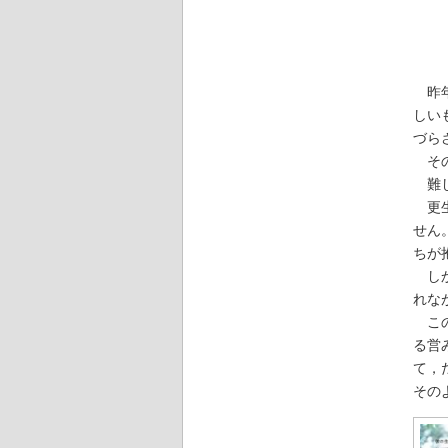
「＃
昨年
しい
づら
その
難し
更生
せん
ちが
しか
れな
この
る営
て，
その