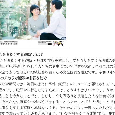
社会を明るくする運動”とは？
会を明るくする運動”～犯罪や非行を防止し，立ち直りを支える地域の
防止と犯罪や非行をした人たちの更生について理解を深め，それぞれの
安全で安心な明るい地域社会を築くための全国的な運動です。令和３年
域のチカラが犯罪や非行を防ぐ
ビや新聞では，毎日のように事件（犯罪）のニュースが報道されてい
望みです。犯罪や非行をなくすためには，どうすればよいのでしょうか
ることも必要なことです。しかし，立ち直ろうと決意した人を社会で受
生み出さない家庭や地域づくりをすることもまた，とても大切なことで
直りを支える家庭や地域をつくる。そのためには，一部の人たちだけ
立場で関わっていく必要があります。“社会を明るくする運動”では，犯