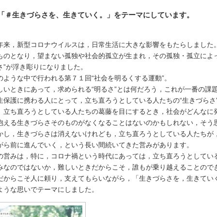
生きづらさを、生きていく。」をテーマにしています。
来，新型コロナウイルスは，日常生活に大きな影響をもたらしました
ものとなり，望まない孤独や社会的孤立が生まれ，その孤独・孤立によ
さ”が浮き彫りになりました。
ような中で行われる第７１回“社会を明るくする運動”。
いときにあって，求められる“明るさ”とは何だろう，これが一番の課
保護に携わる人にとって，立ち直ろうとしている人たちの“生きづらさ
。立ち直ろうとしている人たちの葛藤を目にするとき，社会がどんなに
抱える生きづらさそのものがなくなることはないのかもしれない，そう
し，生きづらさは消えないけれども，立ち直ろうとしている人たちが
がら前に進んでいく，という長い間続いてきた営みがあります。
営みは，特に，コロナ禍という時代にあっては，立ち直ろうとしてい
みなのではないか，難しいときだからこそ，誰もが乗り越えることので
だからこそ人に頼り，支えてもらいながら，「生きづらさを，生きてい
ような思いでテーマにしました。