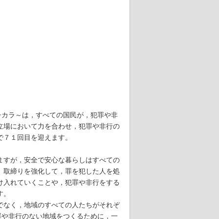
チカラ～は，すべての国民が，犯罪や非
立場において力を合わせ，犯罪や非行の
で７１回目を迎えます。
ますが，安全で安心な暮らしはすべての
。取締りを強化して，罪を犯した人を処
け入れていくことや，犯罪や非行をする
す。
でなく，地域のすべての人たちがそれぞ
罪や非行のない地域をつくるために，一