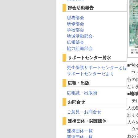
部会活動報告
総務部会
研修部会
学校部会
地域活動部会
広報部会
協力組織部会
サポートセンター射水
■“
更生保護サポートセンターとは
“社
サポートセンターだより
行の
広報・出版
ない
広報誌・出版物
■地
テレ
お問合せ
人の
ご意見・お問合せ
罰す
連携団体・関連団体
人を
立ち
連携団体一覧
れの
関連団体一覧