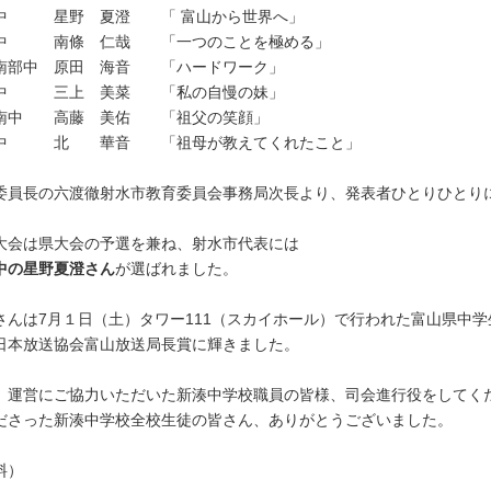
中 星野 夏澄 「 富山から世界へ」
中 南條 仁哉 「一つのことを極める」
南部中 原田 海音 「ハードワーク」
中 三上 美菜 「私の自慢の妹」
南中 高藤 美佑 「祖父の笑顔」
中 北 華音 「祖母が教えてくれたこと」
委員長の六渡徹射水市教育委員会事務局次長より、発表者ひとりひとり
。
大会は県大会の予選を兼ね、射水市代表には
中の星野夏澄さん
が選ばれました。
さんは7月１日（土）タワー111（スカイホール）で行われた富山県中
日本放送協会富山放送局長賞に輝きました。
、運営にご協力いただいた新湊中学校職員の皆様、司会進行役をしてく
ださった新湊中学校全校生徒の皆さん、ありがとうございました。
料）