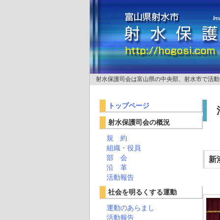
射水保護司会は富山県の中央部、射水市で活動
トップページ
射水保護司会の概況
規 約
組織・役員
部 会
新
沿 革
活動報告
社会を明るくする運動
運動のあらまし
活動報告