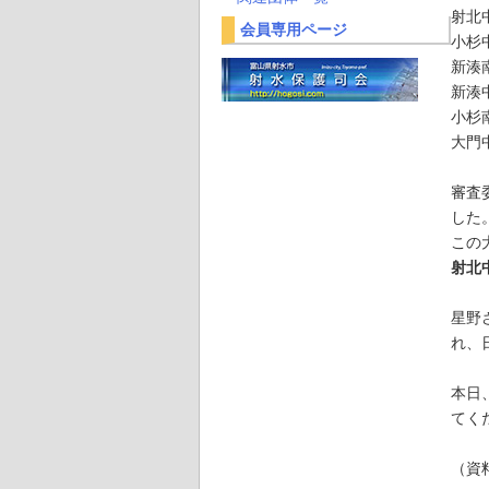
射北
会員専用ページ
小杉
新湊
新湊
小杉
大門
審査
した
この
射北
星野
れ、
本日
てく
（資