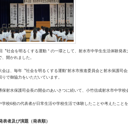
3回〝社会を明るくする運動＂の一環として、射水市中学生生活体験発表
で、開かれました。
大会は、毎年〝社会を明るくする運動”射水市推進委員会と射水保護司
回りで御協力をいただいています。
博保射水保護司会長の開会のあいさつに続いて、小竹信成射水市中学校
中学校6校の代表者が日常生活や学校生活で体験したことや考えたことを
発表者及び演題（発表順）