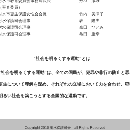
水市教育委員会事務局次長 丹羽 康雄
審査委員）
水市更生保護女性会会長 竹内 美津子
水保護司会理事 表 隆夫
水保護司会理事 森田 ひとみ
水保護司会理事 亀田 重幸
社会を明るくする運動”とは
会を明るくする運動”は、全ての国民が、犯罪や非行の防止と罪
について理解を深め、それぞれの立場において力を合わせ、犯
い社会を築こうとする全国的な運動です。
Copyright 2010 射水保護司会 all Rights Reserved