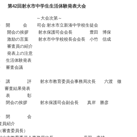
42回射水市中学生生活体験発表大会
～大会次第～
:00 開 会 司会:射水市立新湊中学校生徒会
会の挨拶 射水保護司会会長 豊田 博保
の言葉 射水市中学校校長会会長 小竹 信成
査員の紹介
表上の注意
15 生活体験発表
50 審査会議
:10 講 評 射水市教育委員会事務局次長 六渡 徹
査結果発表
:15 表 彰
:25 閉会の挨拶 射水保護司会副会長 真岸 勝彦
:30 閉 会
員紹介
審査委員長）